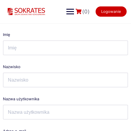
Skip
to
(0)
Logowanie
content
Imię
Nazwisko
Nazwa użytkownika