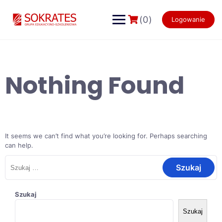
Skip
to
(0)
Logowanie
content
Nothing Found
It seems we can’t find what you’re looking for. Perhaps searching
can help.
Szukaj:
Szukaj
Szukaj