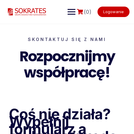
(0)
Logowanie
SKONTAKTUJ SIĘ Z NAMI
Rozpocznijmy
współpracę!
Coś nie działa?
Wypełnij
formularz a