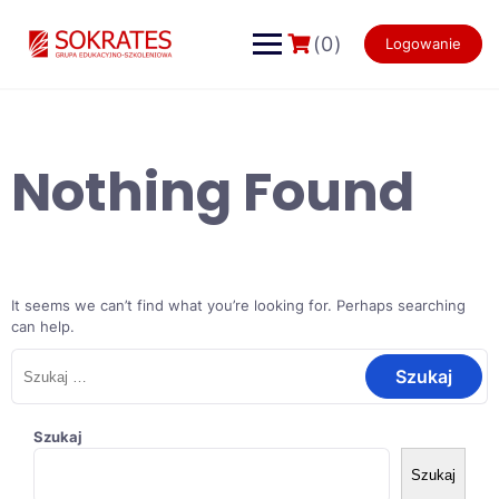
Skip
to
(0)
Logowanie
content
Nothing Found
It seems we can’t find what you’re looking for. Perhaps searching
can help.
Szukaj:
Szukaj
Szukaj