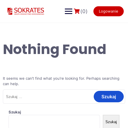
Skip
to
(0)
Logowanie
content
Nothing Found
It seems we can’t find what you’re looking for. Perhaps searching
can help.
Szukaj:
Szukaj
Szukaj