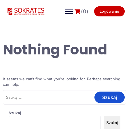
Skip
to
(0)
Logowanie
content
Nothing Found
It seems we can’t find what you’re looking for. Perhaps searching
can help.
Szukaj:
Szukaj
Szukaj