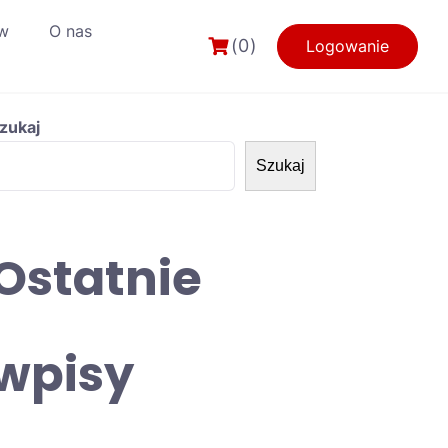
w
O nas
(0)
Logowanie
zukaj
Szukaj
Ostatnie
wpisy