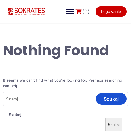
Skip
to
(0)
Logowanie
content
Nothing Found
It seems we can’t find what you’re looking for. Perhaps searching
can help.
Szukaj:
Szukaj
Szukaj