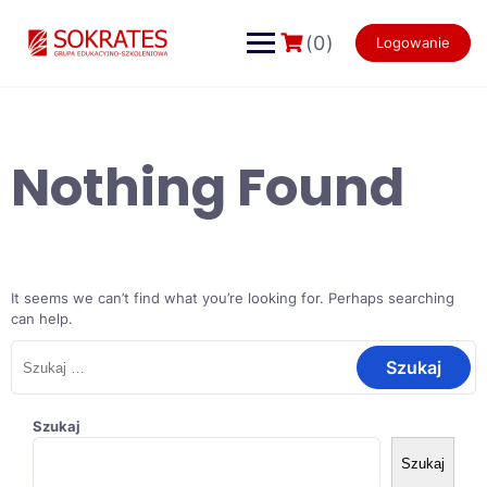
Skip
to
(0)
Logowanie
content
Nothing Found
It seems we can’t find what you’re looking for. Perhaps searching
can help.
Szukaj:
Szukaj
Szukaj