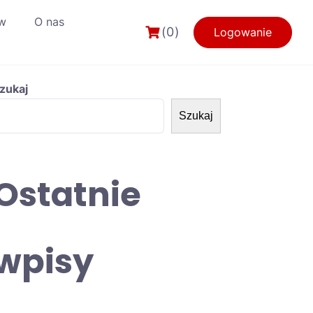
w
O nas
(0)
Logowanie
zukaj
Szukaj
Ostatnie
wpisy