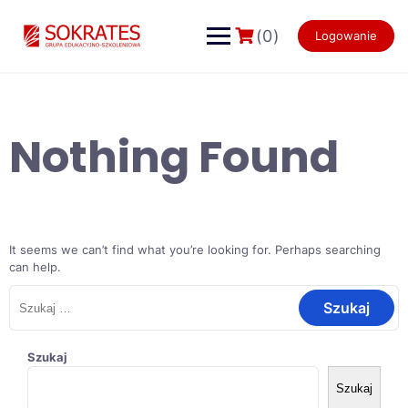
Skip
to
(0)
Logowanie
content
Nothing Found
It seems we can’t find what you’re looking for. Perhaps searching
can help.
Szukaj:
Szukaj
Szukaj