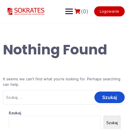
Skip
to
(0)
Logowanie
content
Nothing Found
It seems we can’t find what you’re looking for. Perhaps searching
can help.
Szukaj:
Szukaj
Szukaj