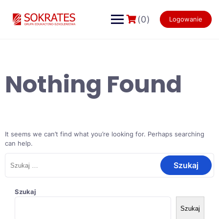
Skip
to
(0)
Logowanie
content
Nothing Found
It seems we can’t find what you’re looking for. Perhaps searching
can help.
Szukaj:
Szukaj
Szukaj