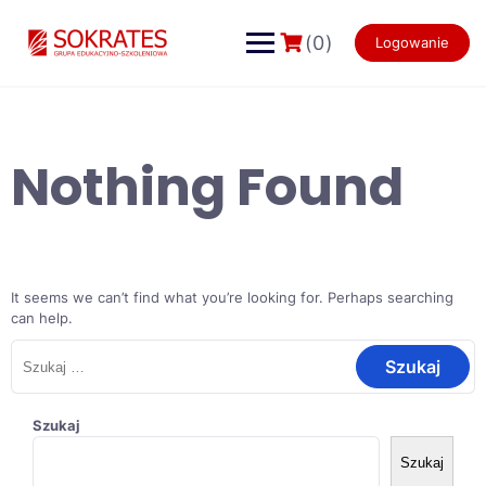
Skip
to
(0)
Logowanie
content
Nothing Found
It seems we can’t find what you’re looking for. Perhaps searching
can help.
Szukaj:
Szukaj
Szukaj