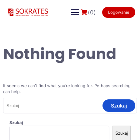
Skip
to
(0)
Logowanie
content
Nothing Found
It seems we can’t find what you’re looking for. Perhaps searching
can help.
Szukaj:
Szukaj
Szukaj