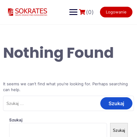
Skip
to
(0)
Logowanie
content
Nothing Found
It seems we can’t find what you’re looking for. Perhaps searching
can help.
Szukaj:
Szukaj
Szukaj