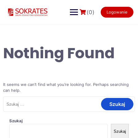
Skip
to
(0)
Logowanie
content
Nothing Found
It seems we can’t find what you’re looking for. Perhaps searching
can help.
Szukaj:
Szukaj
Szukaj