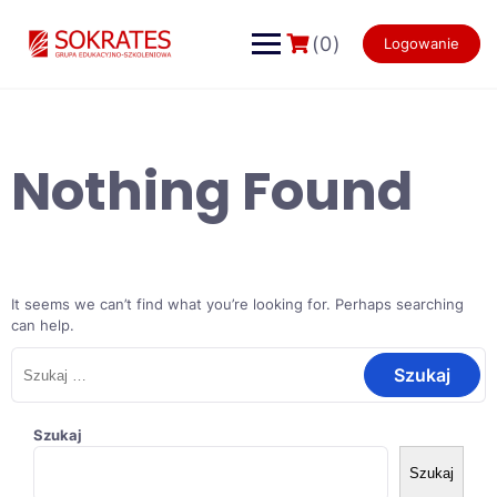
Skip
to
(0)
Logowanie
content
Nothing Found
It seems we can’t find what you’re looking for. Perhaps searching
can help.
Szukaj:
Szukaj
Szukaj