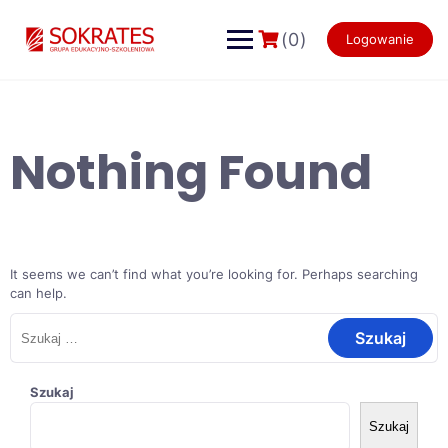
Skip
to
(0)
Logowanie
content
Nothing Found
It seems we can’t find what you’re looking for. Perhaps searching
can help.
Szukaj:
Szukaj
Szukaj