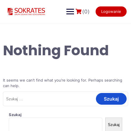
Skip
to
(0)
Logowanie
content
Nothing Found
It seems we can’t find what you’re looking for. Perhaps searching
can help.
Szukaj:
Szukaj
Szukaj