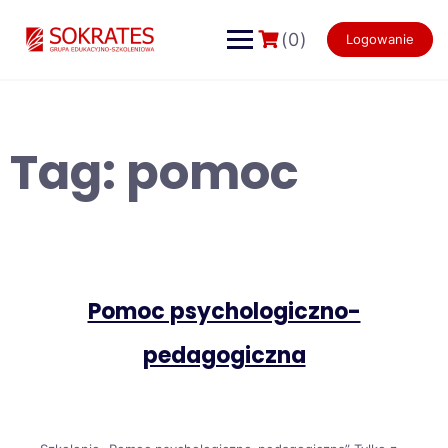
Skip
to
(0)
Logowanie
content
Tag:
pomoc
Pomoc psychologiczno-
pedagogiczna