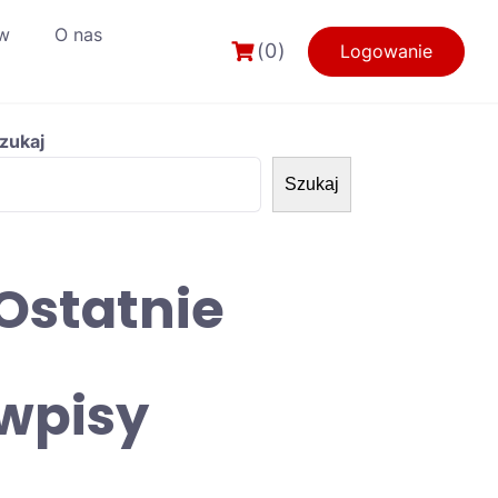
w
O nas
(0)
Logowanie
zukaj
Szukaj
Ostatnie
wpisy