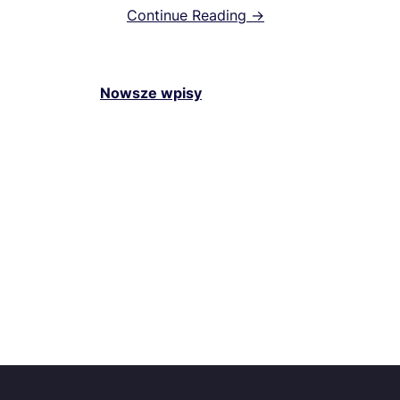
Continue Reading →
Nowsze wpisy
Nawigacja
po
wpisach