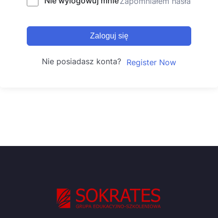
Nie wylogowuj mnie
Zapomniałem hasła
Zaloguj się
Nie posiadasz konta?
Register Now