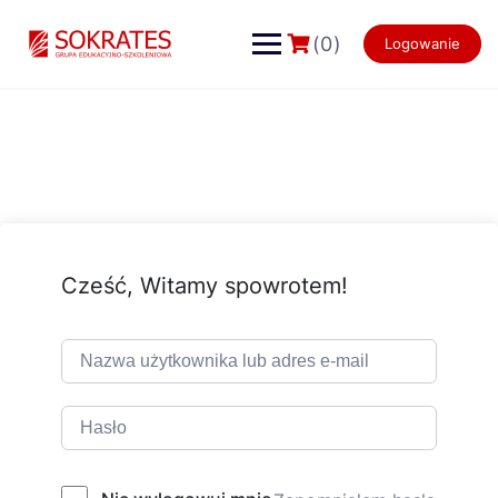
Skip
to
(0)
Logowanie
content
Cześć, Witamy spowrotem!