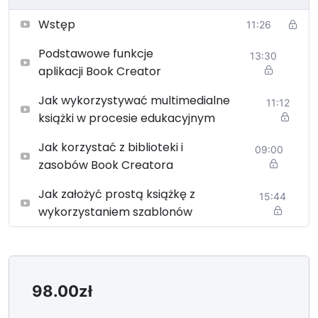
wykorzystaniem szablonów
Wstęp
11:26
Szkolenie prowadzi Izabela Wyppich –
nauczycielka plastyki, historii sztuki oraz historii w
Podstawowe funkcje
13:30
I Liceum Ogólnokształcącym im. Adama
aplikacji Book Creator
Mickiewicza w Rudzie Śląskiej. Tutorka, edukatorka
medialna oraz ambasadorka aplikacji
Jak wykorzystywać multimedialne
11:12
edukacyjnych Book Creator.
książki w procesie edukacyjnym
Zaświadczenie ze szkolenia możesz odebrać
Jak korzystać z biblioteki i
09:00
pisząc na biuro@grupasokrates.pl
zasobów Book Creatora
Zaświadczenie jest wysyłane drogą elektroniczną i
zawiera się w cenie szkolenia.
Jak założyć prostą książkę z
15:44
Polityka prywatności
wykorzystaniem szablonów
98.00
zł