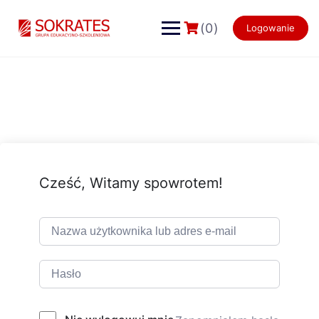
Skip
to
(0)
Logowanie
content
Cześć, Witamy spowrotem!