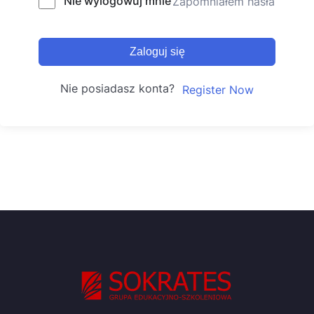
Nie wylogowuj mnie
Zapomniałem hasła
Zaloguj się
Nie posiadasz konta?
Register Now