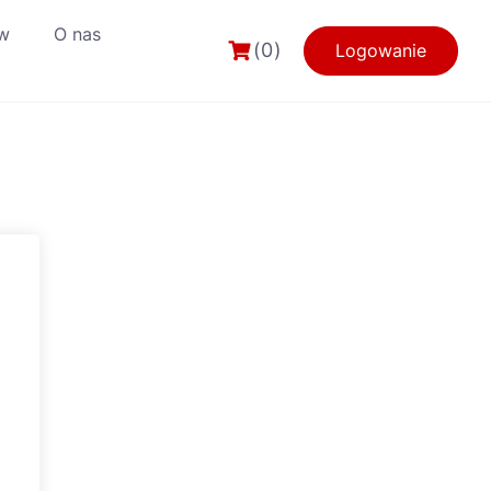
w
O nas
(0)
Logowanie