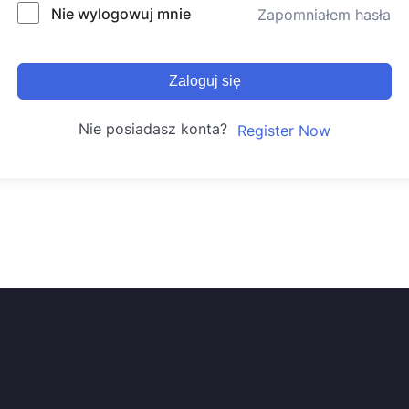
Nie wylogowuj mnie
Zapomniałem hasła
Zaloguj się
Nie posiadasz konta?
Register Now