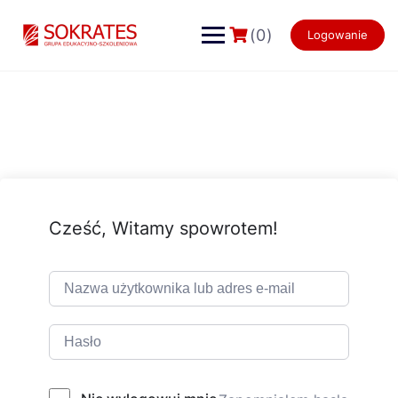
Skip
to
(0)
Logowanie
content
Cześć, Witamy spowrotem!