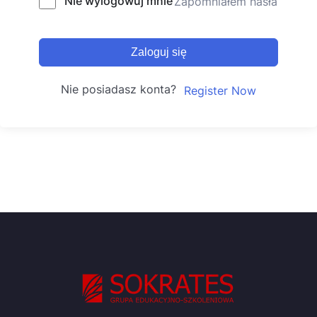
Nie wylogowuj mnie
Zapomniałem hasła
Zaloguj się
Nie posiadasz konta?
Register Now