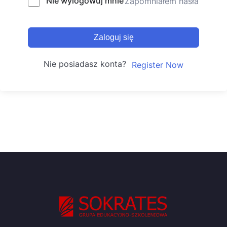
Nie wylogowuj mnie
Zapomniałem hasła
Zaloguj się
Nie posiadasz konta?
Register Now