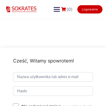
Skip
to
(0)
Logowanie
content
Cześć, Witamy spowrotem!