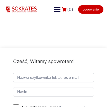
Skip
to
(0)
Logowanie
content
Cześć, Witamy spowrotem!