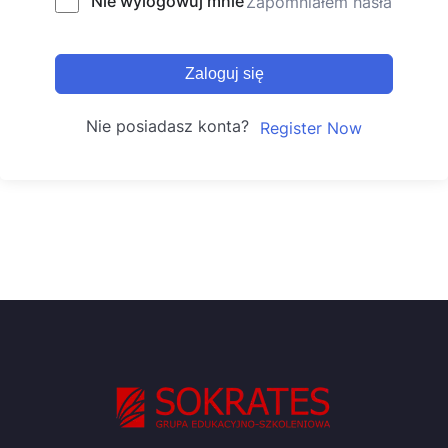
Nie wylogowuj mnie
Zapomniałem hasła
Zaloguj się
Nie posiadasz konta?
Register Now