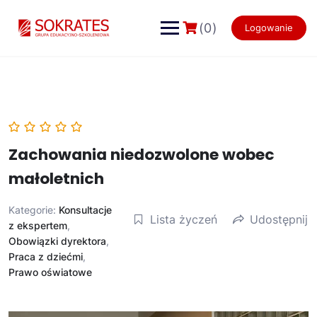
Skip
to
(0)
Logowanie
content
Zachowania niedozwolone wobec
małoletnich
Kategorie:
Konsultacje
Lista życzeń
Udostępnij
z ekspertem
,
Obowiązki dyrektora
,
Praca z dziećmi
,
Prawo oświatowe