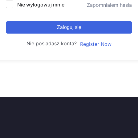
Nie wylogowuj mnie
Zapomniałem hasła
Zaloguj się
Nie posiadasz konta?
Register Now