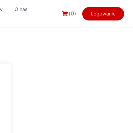
w
O nas
(0)
Logowanie