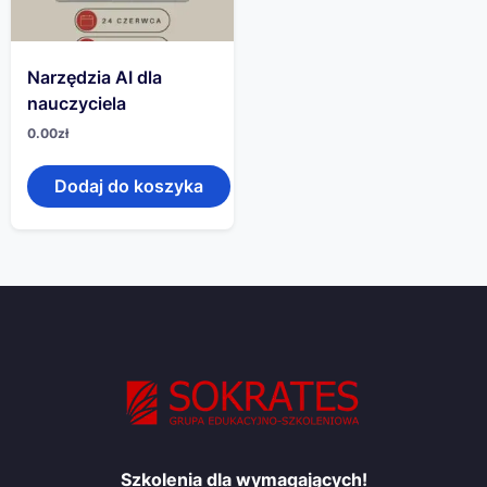
Narzędzia AI dla
nauczyciela
0.00
zł
Dodaj do koszyka
Szkolenia dla wymagających!