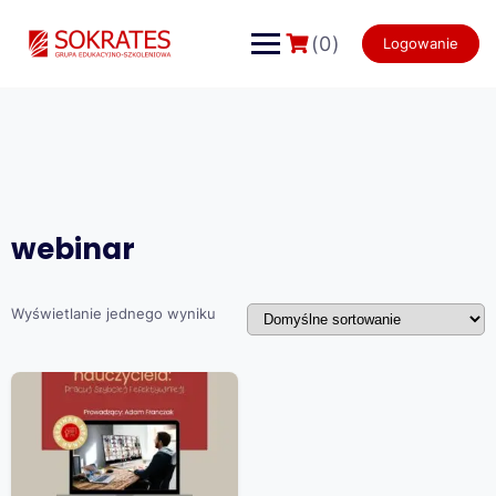
Skip
to
(0)
Logowanie
content
webinar
Wyświetlanie jednego wyniku