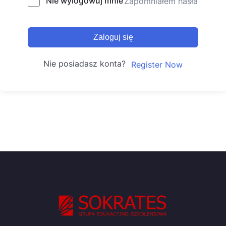
Nie wylogowuj mnie
Zapomniałem hasła
Zaloguj się
Nie posiadasz konta?
Register Now