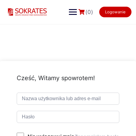
Skip
to
(0)
Logowanie
content
Cześć, Witamy spowrotem!