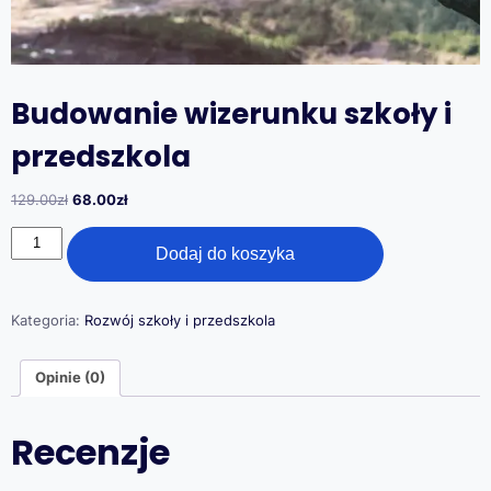
Budowanie wizerunku szkoły i
przedszkola
Pierwotna
Aktualna
129.00
zł
68.00
zł
cena
cena
ilość
wynosiła:
wynosi:
Dodaj do koszyka
Budowanie
129.00zł.
68.00zł.
wizerunku
szkoły
i
Kategoria:
Rozwój szkoły i przedszkola
przedszkola
Opinie (0)
Recenzje