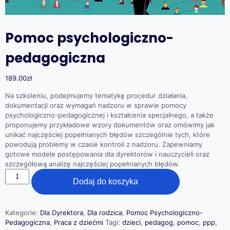
Pomoc psychologiczno-
pedagogiczna
189.00
zł
Na szkoleniu, podejmujemy tematykę procedur działania,
dokumentacji oraz wymagań nadzoru w sprawie pomocy
psychologiczno-pedagogicznej i kształcenia specjalnego, a także
proponujemy przykładowe wzory dokumentów oraz omówimy jak
unikać najczęściej popełnianych błędów szczególnie tych, które
powodują problemy w czasie kontroli z nadzoru. Zapewniamy
gotowe modele postępowania dla dyrektorów i nauczycieli oraz
szczegółową analizę najczęściej popełnianych błędów.
ilość
Dodaj do koszyka
Pomoc
psychologiczno-
pedagogiczna
Kategorie:
Dla Dyrektora
,
Dla rodzica
,
Pomoc Psychologiczno-
Pedagogiczna
,
Praca z dziećmi
Tagi:
dzieci
,
pedagog
,
pomoc
,
ppp
,