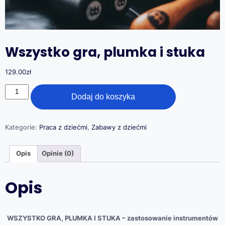
Wszystko gra, plumka i stuka
129.00
zł
ilość
Dodaj do koszyka
Wszystko
gra,
plumka
i
Kategorie:
Praca z dziećmi
,
Zabawy z dziećmi
stuka
Opis
Opinie (0)
Opis
WSZYSTKO GRA, PLUMKA I STUKA – zastosowanie instrumentów