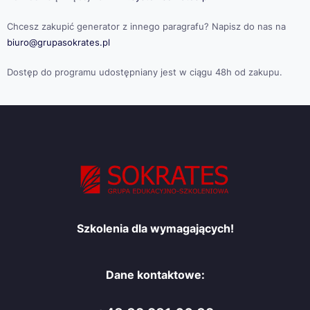
Chcesz zakupić generator z innego paragrafu? Napisz do nas na
biuro@grupasokrates.pl
Dostęp do programu udostępniany jest w ciągu 48h od zakupu.
Szkolenia dla wymagających!
Dane kontaktowe: