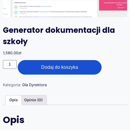
Generator dokumentacji dla
szkoły
1,580.00
zł
ilość
Dodaj do koszyka
Generator
dokumentacji
dla
szkoły
Kategoria:
Dla Dyrektora
Opis
Opinie (0)
Opis