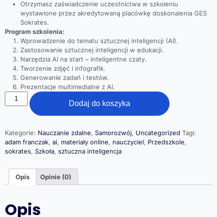
Otrzymasz zaświadczenie uczestnictwa w szkoleniu
wystawione przez akredytowaną placówkę doskonalenia GES
Sokrates.
Program szkolenia:
Wprowadzenie do tematu sztucznej inteligencji (AI).
Zastosowanie sztucznej inteligencji w edukacji.
Narzędzia AI na start – inteligentne czaty.
Tworzenie zdjęć i infografik.
Generowanie zadań i testów.
Prezentacje multimedialne z AI.
ilość
Dodaj do koszyka
Sztuczna
inteligencja
Adam
Franczak
Kategorie:
Nauczanie zdalne
,
Samorozwój
,
Uncategorized
Tagi:
adam franczak
,
ai
,
materiały online
,
nauczyciel
,
Przedszkole
,
sokrates
,
Szkoła
,
sztuczna inteligencja
Opis
Opinie (0)
Opis